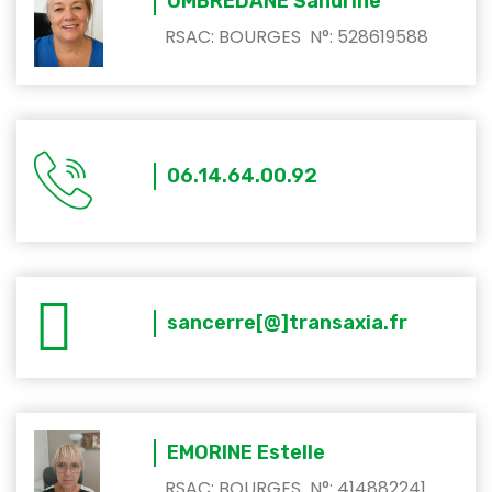
OMBREDANE Sandrine
RSAC: BOURGES N°: 528619588
06.14.64.00.92
sancerre[@]transaxia.fr
EMORINE Estelle
RSAC: BOURGES N°: 414882241